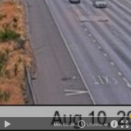
Mon 06:36
Lifetime